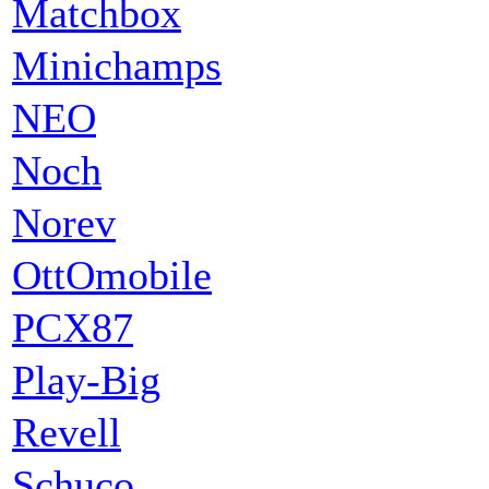
Matchbox
Minichamps
NEO
Noch
Norev
OttOmobile
PCX87
Play-Big
Revell
Schuco