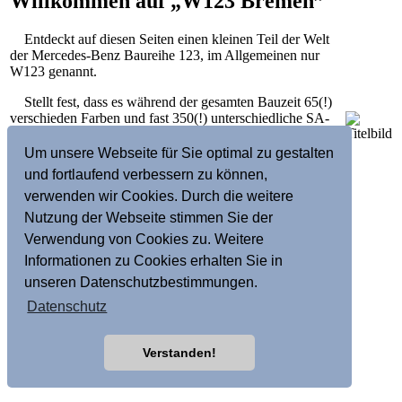
Willkommen auf „W123 Bremen”
Entdeckt auf diesen Seiten einen kleinen Teil der Welt
der Mercedes-Benz Baureihe 123, im Allgemeinen nur
W123 genannt.
Stellt fest, dass es während der gesamten Bauzeit 65(!)
verschieden Farben und fast 350(!) unterschiedliche SA-
Codes (Sonderausstattungen) für den W123 gegeben hat.
Um unsere Webseite für Sie optimal zu gestalten
Das einzige Fahrzeug, dass es schaffte, den VW Golf in
und fortlaufend verbessern zu können,
der Zulassungsstatistik zu überholen, übt auch heute noch,
verwenden wir Cookies. Durch die weitere
fast 40 Jahre nach seiner Einführung, auf viele eine
magische Anziehungskraft aus. Den sie sagen sich, jedes
Nutzung der Webseite stimmen Sie der
mal wenn sie in ihren W123 einsteigen:
Verwendung von Cookies zu. Weitere
Willkommen zu Hause.
Informationen zu Cookies erhalten Sie in
unseren Datenschutzbestimmungen.
Datenschutz
Verstanden!