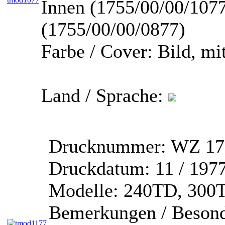
Innen (1755/00/00/1077
(1755/00/00/0877)
Farbe / Cover:
Bild, mi
Land / Sprache:
Drucknummer:
WZ 17
Druckdatum:
11 / 197
Modelle:
240TD, 300T
Bemerkungen / Besond