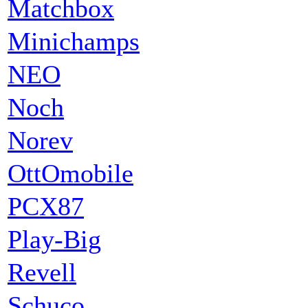
Matchbox
Minichamps
NEO
Noch
Norev
OttOmobile
PCX87
Play-Big
Revell
Schuco