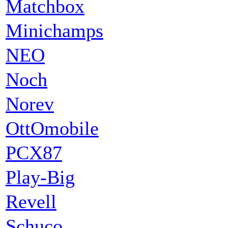
Matchbox
Minichamps
NEO
Noch
Norev
OttOmobile
PCX87
Play-Big
Revell
Schuco