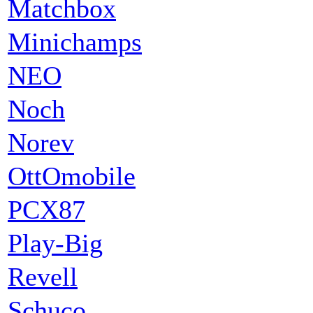
Matchbox
Minichamps
NEO
Noch
Norev
OttOmobile
PCX87
Play-Big
Revell
Schuco