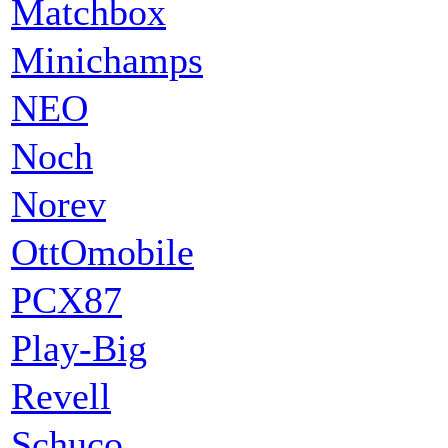
Matchbox
Minichamps
NEO
Noch
Norev
OttOmobile
PCX87
Play-Big
Revell
Schuco